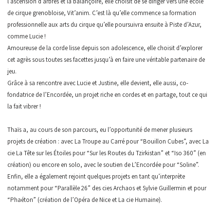
l’ascension d’arbres et la balançoire, elle choisit de se diriger vers une école
de cirque grenobloise, Vit’anim. C’est là qu’elle commence sa formation
professionnelle aux arts du cirque qu’elle poursuivra ensuite à Piste d’Azur,
comme Lucie !
Amoureuse de la corde lisse depuis son adolescence, elle choisit d’explorer
cet agrès sous toutes ses facettes jusqu’à en faire une véritable partenaire de
jeu.
Grâce à sa rencontre avec Lucie et Justine, elle devient, elle aussi, co-
fondatrice de l’Encordée, un projet riche en cordes et en partage, tout ce qui
la fait vibrer !
Thaïs a, au cours de son parcours, eu l’opportunité de mener plusieurs
projets de création : avec La Troupe au Carré pour “Bouillon Cubes”, avec La
cie La Tête sur les Étoiles pour “Sur les Routes du Tzirkistan” et “Iso 360” (en
création) ou encore en solo, avec le soutien de L’Encordée pour “Soline”.
Enfin, elle a également rejoint quelques projets en tant qu’interprète
notamment pour “Parallèle 26” des cies Archaos et Sylvie Guillermin et pour
“Phaéton” (création de l’Opéra de Nice et La cie Humaine).